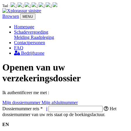
Taal :
|
|
|
|
|
|
Browsen
MENU
Homepage
Schadevergoeding
Melding
Raadpleging
Contactpersonen
FAQ
Bedrijfszone
Openen van uw
verzekeringsdossier
Ik authentificeer me met :
Mijn dossiernummer
Mijn afsluitnummer
Dossiernummer reis
*
ℹ
Het
dossiernummer van uw reis staat op de boekingsfactuur.
EN