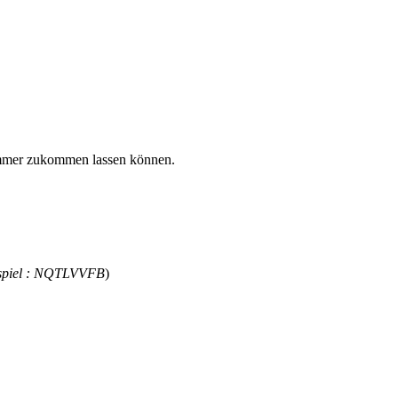
Nummer zukommen lassen können.
spiel : NQTLVVFB
)